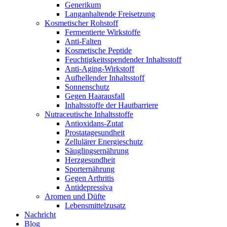
Generikum
Langanhaltende Freisetzung
Kosmetischer Rohstoff
Fermentierte Wirkstoffe
Anti-Falten
Kosmetische Peptide
Feuchtigkeitsspendender Inhaltsstoff
Anti-Aging-Wirkstoff
Aufhellender Inhaltsstoff
Sonnenschutz
Gegen Haarausfall
Inhaltsstoffe der Hautbarriere
Nutraceutische Inhaltsstoffe
Antioxidans-Zutat
Prostatagesundheit
Zellulärer Energieschutz
Säuglingsernährung
Herzgesundheit
Sporternährung
Gegen Arthritis
Antidepressiva
Aromen und Düfte
Lebensmittelzusatz
Nachricht
Blog