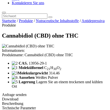
Kontaktieren Sie uns
Startseite
/
Produkte
/
Nutraceutische Inhaltsstoffe
/
Antidepressiva
Produkte
Cannabidiol (CBD) ohne THC
Informationen:
Produktname: Cannabidiol (CBD) ohne THC
CAS.
13956-29-1
Molekülformel
C
H
O
21
30
2
Molekulargewicht
314.46
Aussehen
Weißes Pulver
Lagerung
Lagern Sie an einem trockenen und kühlen
Ort
Anfrage senden
Download
Beschreibung
Technische Parameter