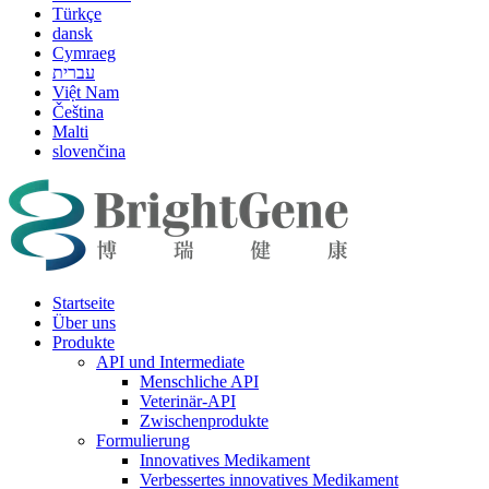
Türkçe
dansk
Cymraeg
עברית
Việt Nam
Čeština
Malti
slovenčina
Startseite
Über uns
Produkte
API und Intermediate
Menschliche API
Veterinär-API
Zwischenprodukte
Formulierung
Innovatives Medikament
Verbessertes innovatives Medikament