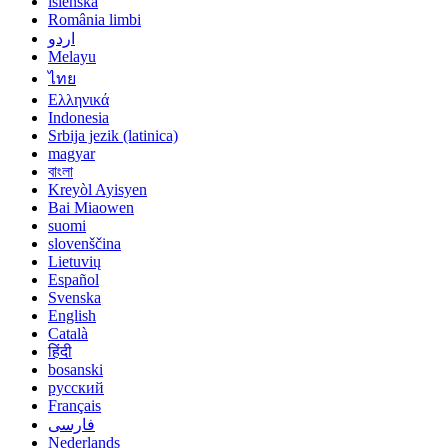
íslenska
România limbi
اردو
Melayu
ไทย
Ελληνικά
Indonesia
Srbija jezik (latinica)
magyar
বাংলা
Kreyòl Ayisyen
Bai Miaowen
suomi
slovenščina
Lietuvių
Español
Svenska
English
Català
हिंदी
bosanski
русский
Français
فارسی
Nederlands