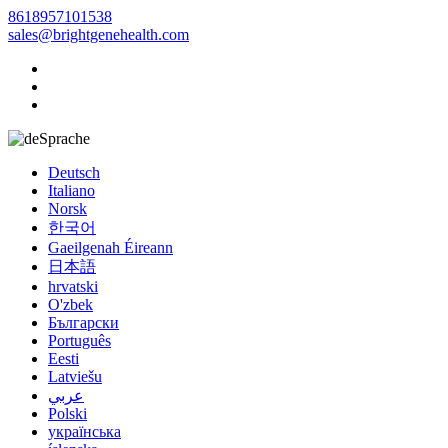
8618957101538
sales@brightgenehealth.com
Sprache
Deutsch
Italiano
Norsk
한국어
Gaeilgenah Éireann
日本語
hrvatski
O'zbek
Български
Português
Eesti
Latviešu
عربي
Polski
українська